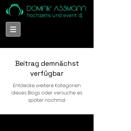
hochzeits und event dj
Beitrag demnächst
verfügbar
Entdecke weitere Kategorien
dieses Blogs oder versuche es
später nochmal.